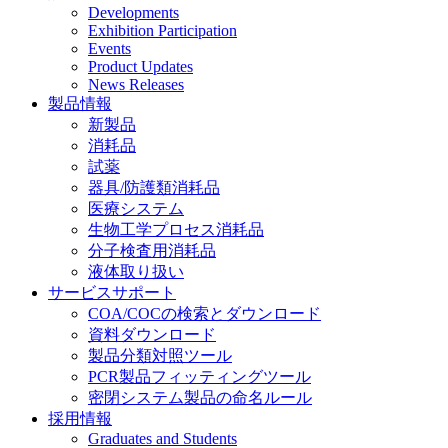
Developments
Exhibition Participation
Events
Product Updates
News Releases
製品情報
新製品
消耗品
試薬
器具/防護類消耗品
医療システム
生物工学プロセス消耗品
分子検査用消耗品
液体取り扱い
サービスサポート
COA/COCの検索とダウンロード
資料ダウンロード
製品分類対照ツール
PCR製品フィッティングツール
密閉システム製品の命名ルール
採用情報
Graduates and Students