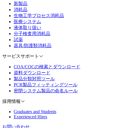
新製品
消耗品
生物工学プロセス消耗品
医療システム
液体取り扱い
分子検査用消耗品
試薬
器具/防護類消耗品
サービスサポート
COA/COCの検索とダウンロード
資料ダウンロード
製品分類対照ツール
PCR製品フィッティングツール
密閉システム製品の命名ルール
採用情報
Graduates and Students
Experienced Hires
お問い合わせ