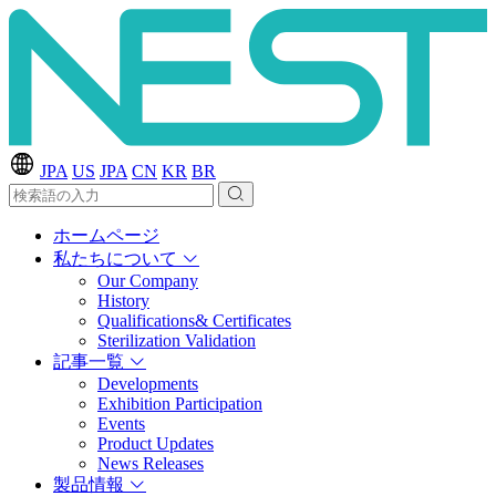
JPA
US
JPA
CN
KR
BR
ホームページ
私たちについて
Our Company
History
Qualifications& Certificates
Sterilization Validation
記事一覧
Developments
Exhibition Participation
Events
Product Updates
News Releases
製品情報