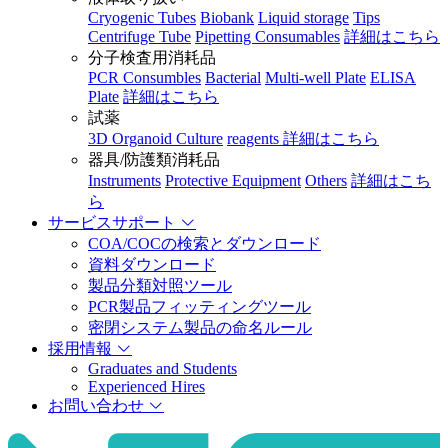
Cryogenic Tubes
Biobank
Liquid storage
Tips
Centrifuge Tube
Pipetting Consumables
詳細はこちら
分子検査用消耗品
PCR Consumbles
Bacterial
Multi-well Plate
ELISA
Plate
詳細はこちら
試薬
3D Organoid Culture
reagents
詳細はこちら
器具/防護類消耗品
Instruments
Protective Equipment
Others
詳細はこち
ら
サービスサポート
COA/COCの検索とダウンロード
資料ダウンロード
製品分類対照ツール
PCR製品フィッティングツール
密閉システム製品の命名ルール
採用情報
Graduates and Students
Experienced Hires
お問い合わせ