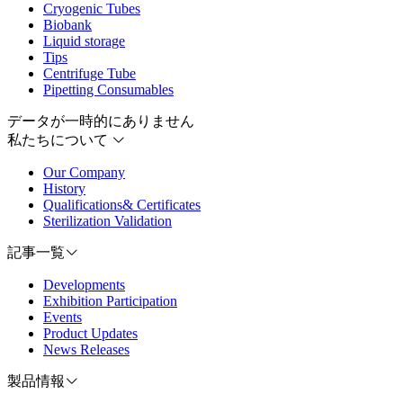
Cryogenic Tubes
Biobank
Liquid storage
Tips
Centrifuge Tube
Pipetting Consumables
データが一時的にありません
私たちについて
Our Company
History
Qualifications& Certificates
Sterilization Validation
記事一覧
Developments
Exhibition Participation
Events
Product Updates
News Releases
製品情報