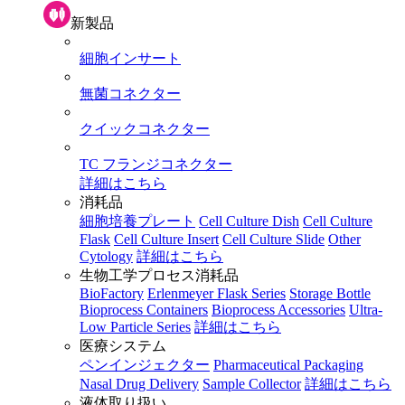
新製品
細胞インサート
無菌コネクター
クイックコネクター
TC フランジコネクター
詳細はこちら
消耗品
細胞培養プレート
Cell Culture Dish
Cell Culture
Flask
Cell Culture Insert
Cell Culture Slide
Other
Cytology
詳細はこちら
生物工学プロセス消耗品
BioFactory
Erlenmeyer Flask Series
Storage Bottle
Bioprocess Containers
Bioprocess Accessories
Ultra-
Low Particle Series
詳細はこちら
医療システム
ペンインジェクター
Pharmaceutical Packaging
Nasal Drug Delivery
Sample Collector
詳細はこちら
液体取り扱い