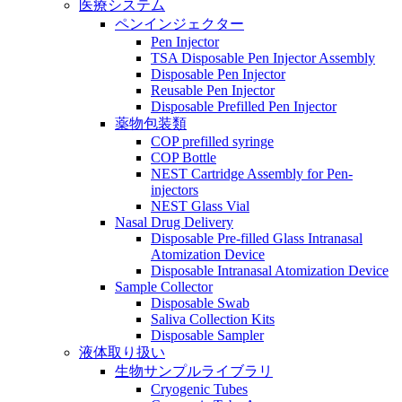
医療システム
ペンインジェクター
Pen Injector
TSA Disposable Pen Injector Assembly
Disposable Pen Injector
Reusable Pen Injector
Disposable Prefilled Pen Injector
薬物包装類
COP prefilled syringe
COP Bottle
NEST Cartridge Assembly for Pen-
injectors
NEST Glass Vial
Nasal Drug Delivery
Disposable Pre-filled Glass Intranasal
Atomization Device
Disposable Intranasal Atomization Device
Sample Collector
Disposable Swab
Saliva Collection Kits
Disposable Sampler
液体取り扱い
生物サンプルライブラリ
Cryogenic Tubes