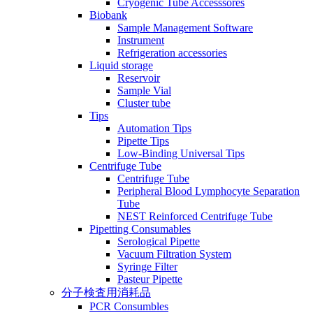
Cryogenic Tube Accesssores
Biobank
Sample Management Software
Instrument
Refrigeration accessories
Liquid storage
Reservoir
Sample Vial
Cluster tube
Tips
Automation Tips
Pipette Tips
Low-Binding Universal Tips
Centrifuge Tube
Centrifuge Tube
Peripheral Blood Lymphocyte Separation
Tube
NEST Reinforced Centrifuge Tube
Pipetting Consumables
Serological Pipette
Vacuum Filtration System
Syringe Filter
Pasteur Pipette
分子検査用消耗品
PCR Consumbles