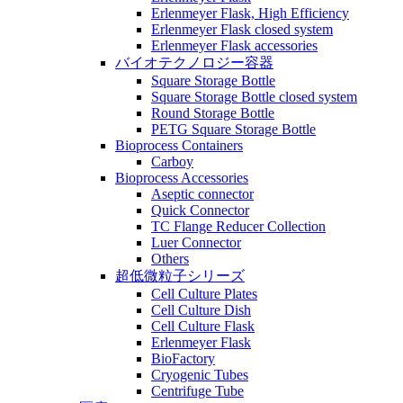
Erlenmeyer Flask, High Efficiency
Erlenmeyer Flask closed system
Erlenmeyer Flask accessories
バイオテクノロジー容器
Square Storage Bottle
Square Storage Bottle closed system
Round Storage Bottle
PETG Square Storage Bottle
Bioprocess Containers
Carboy
Bioprocess Accessories
Aseptic connector
Quick Connector
TC Flange Reducer Collection
Luer Connector
Others
超低微粒子シリーズ
Cell Culture Plates
Cell Culture Dish
Cell Culture Flask
Erlenmeyer Flask
BioFactory
Cryogenic Tubes
Centrifuge Tube