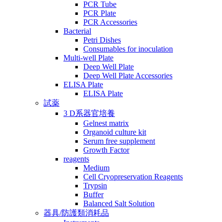
PCR Tube
PCR Plate
PCR Accessories
Bacterial
Petri Dishes
Consumables for inoculation
Multi-well Plate
Deep Well Plate
Deep Well Plate Accessories
ELISA Plate
ELISA Plate
試薬
3 D系器官培養
Gelnest matrix
Organoid culture kit
Serum free supplement
Growth Factor
reagents
Medium
Cell Cryopreservation Reagents
Trypsin
Buffer
Balanced Salt Solution
器具/防護類消耗品