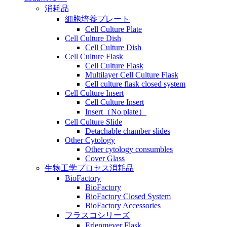
消耗品
細胞培養プレート
Cell Culture Plate
Cell Culture Dish
Cell Culture Dish
Cell Culture Flask
Cell Culture Flask
Multilayer Cell Culture Flask
Cell culture flask closed system
Cell Culture Insert
Cell Culture Insert
Insert（No plate）
Cell Culture Slide
Detachable chamber slides
Other Cytology
Other cytology consumbles
Cover Glass
生物工学プロセス消耗品
BioFactory
BioFactory
BioFactory Closed System
BioFactory Accessories
フラスコシリーズ
Erlenmeyer Flask