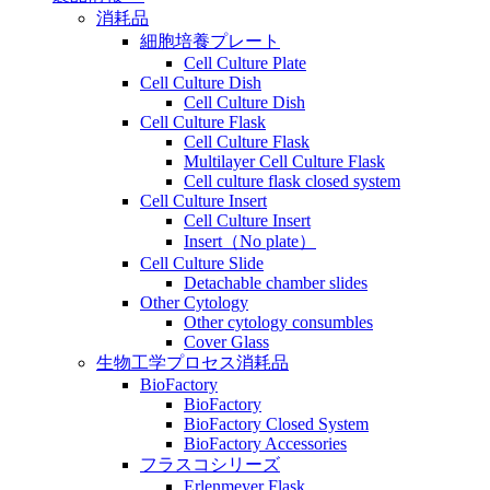
消耗品
細胞培養プレート
Cell Culture Plate
Cell Culture Dish
Cell Culture Dish
Cell Culture Flask
Cell Culture Flask
Multilayer Cell Culture Flask
Cell culture flask closed system
Cell Culture Insert
Cell Culture Insert
Insert（No plate）
Cell Culture Slide
Detachable chamber slides
Other Cytology
Other cytology consumbles
Cover Glass
生物工学プロセス消耗品
BioFactory
BioFactory
BioFactory Closed System
BioFactory Accessories
フラスコシリーズ
Erlenmeyer Flask