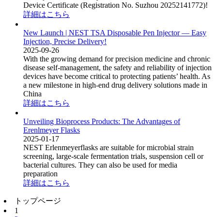
Device Certificate (Registration No. Suzhou 20252141772)!
詳細はこちら
New Launch | NEST TSA Disposable Pen Injector — Easy
Injection, Precise Delivery!
2025-09-26
With the growing demand for precision medicine and chronic
disease self-management, the safety and reliability of injection
devices have become critical to protecting patients’ health. As
a new milestone in high-end drug delivery solutions made in
China
詳細はこちら
Unveiling Bioprocess Products: The Advantages of
Erenlmeyer Flasks
2025-01-17
NEST Erlenmeyerflasks are suitable for microbial strain
screening, large-scale fermentation trials, suspension cell or
bacterial cultures. They can also be used for media
preparation
詳細はこちら
トップページ
1