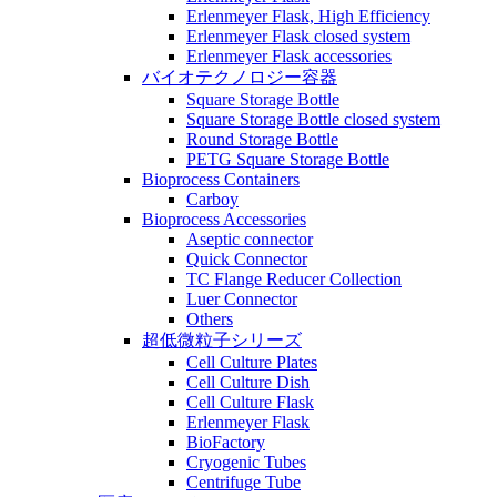
Erlenmeyer Flask, High Efficiency
Erlenmeyer Flask closed system
Erlenmeyer Flask accessories
バイオテクノロジー容器
Square Storage Bottle
Square Storage Bottle closed system
Round Storage Bottle
PETG Square Storage Bottle
Bioprocess Containers
Carboy
Bioprocess Accessories
Aseptic connector
Quick Connector
TC Flange Reducer Collection
Luer Connector
Others
超低微粒子シリーズ
Cell Culture Plates
Cell Culture Dish
Cell Culture Flask
Erlenmeyer Flask
BioFactory
Cryogenic Tubes
Centrifuge Tube