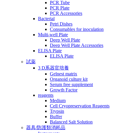
PCR Tube
PCR Plate
PCR Accessories
Bacterial
Petri Dishes
Consumables for inoculation
Multi-well Plate
Deep Well Plate
Deep Well Plate Accessories
ELISA Plate
ELISA Plate
試薬
3 D系器官培養
Gelnest matrix
Organoid culture kit
Serum free supplement
Growth Factor
reagents
Medium
Cell Cryopreservation Reagents
Trypsin
Buffer
Balanced Salt Solution
器具/防護類消耗品