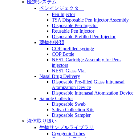
医療システム
ペンインジェクター
Pen Injector
TSA Disposable Pen Injector Assembly
Disposable Pen Injector
Reusable Pen Injector
Disposable Prefilled Pen Injector
薬物包装類
COP prefilled syringe
COP Bottle
NEST Cartridge Assembly for Pen-
injectors
NEST Glass Vial
Nasal Drug Delivery
Disposable Pre-filled Glass Intranasal
Atomization Device
Disposable Intranasal Atomization Device
Sample Collector
Disposable Swab
Saliva Collection Kits
Disposable Sampler
液体取り扱い
生物サンプルライブラリ
Cryogenic Tubes