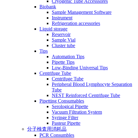
Cryogenic Tube Accesssores
Biobank
Sample Management Software
Instrument
Refrigeration accessories
Liquid storage
Reservoir
Sample Vial
Cluster tube
Tips
Automation Tips
Pipette Tips
Low-Binding Universal Tips
Centrifuge Tube
Centrifuge Tube
Peripheral Blood Lymphocyte Separation
Tube
NEST Reinforced Centrifuge Tube
Pipetting Consumables
Serological Pipette
Vacuum Filtration System
Syringe Filter
Pasteur Pipette
分子検査用消耗品
PCR Consumbles