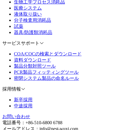
生物工学プロセス消耗品
医療システム
液体取り扱い
分子検査用消耗品
試薬
器具/防護類消耗品
サービスサポート
COA/COCの検索とダウンロード
資料ダウンロード
製品分類対照ツール
PCR製品フィッティングツール
密閉システム製品の命名ルール
採用情報
新卒採用
中途採用
お問い合わせ
電話番号：+86-510-6800 6788
メールアドレス：info@nest-wuxi.com