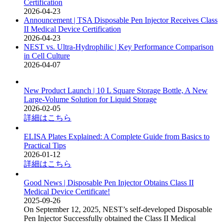
Certification
2026-04-23
Announcement | TSA Disposable Pen Injector Receives Class
II Medical Device Certification
2026-04-23
NEST vs. Ultra-Hydrophilic | Key Performance Comparison
in Cell Culture
2026-04-07
New Product Launch | 10 L Square Storage Bottle, A New
Large-Volume Solution for Liquid Storage
2026-02-05
詳細はこちら
ELISA Plates Explained: A Complete Guide from Basics to
Practical Tips
2026-01-12
詳細はこちら
Good News | Disposable Pen Injector Obtains Class II
Medical Device Certificate!
2025-09-26
On September 12, 2025, NEST’s self-developed Disposable
Pen Injector Successfully obtained the Class II Medical