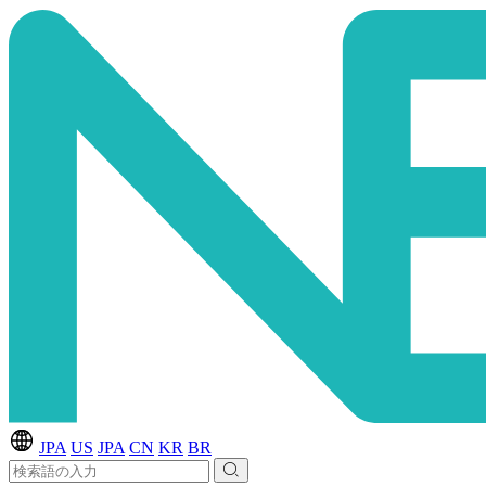
JPA
US
JPA
CN
KR
BR