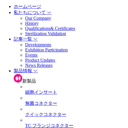
ホームページ
私たちについて
Our Company
History
Qualifications& Certificates
Sterilization Validation
記事一覧
Developments
Exhibition Participation
Events
Product Updates
News Releases
製品情報
新製品
細胞インサート
無菌コネクター
クイックコネクター
TC フランジコネクター