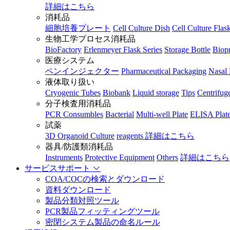
詳細はこちら
消耗品
細胞培養プレート
Cell Culture Dish
Cell Culture Flas
生物工学プロセス消耗品
BioFactory
Erlenmeyer Flask Series
Storage Bottle
Biopr
医療システム
ペンインジェクター
Pharmaceutical Packaging
Nasal 
液体取り扱い
Cryogenic Tubes
Biobank
Liquid storage
Tips
Centrifug
分子検査用消耗品
PCR Consumbles
Bacterial
Multi-well Plate
ELISA Plat
試薬
3D Organoid Culture
reagents
詳細はこちら
器具/防護類消耗品
Instruments
Protective Equipment
Others
詳細はこちら
サービスサポート
COA/COCの検索とダウンロード
資料ダウンロード
製品分類対照ツール
PCR製品フィッティングツール
密閉システム製品の命名ルール