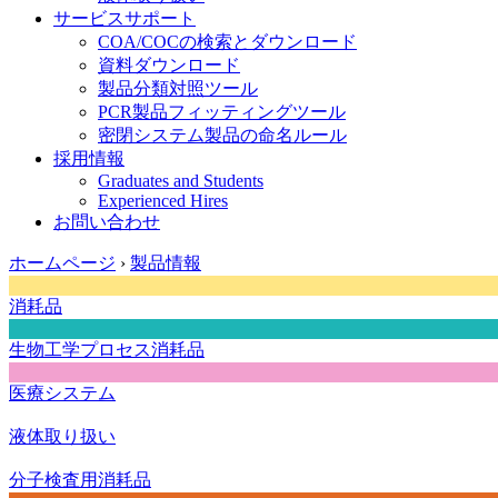
サービスサポート
COA/COCの検索とダウンロード
資料ダウンロード
製品分類対照ツール
PCR製品フィッティングツール
密閉システム製品の命名ルール
採用情報
Graduates and Students
Experienced Hires
お問い合わせ
ホームページ
›
製品情報
消耗品
生物工学プロセス消耗品
医療システム
液体取り扱い
分子検査用消耗品