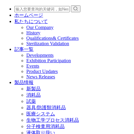
ホームページ
私たちについて
Our Company
History
Qualifications& Certificates
Sterilization Validation
記事一覧
Developments
Exhibition Participation
Events
Product Updates
News Releases
製品情報
新製品
消耗品
試薬
器具/防護類消耗品
医療システム
生物工学プロセス消耗品
分子検査用消耗品
液体取り扱い