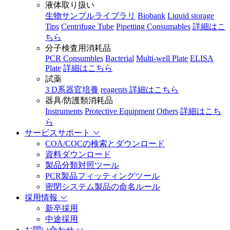
液体取り扱い
生物サンプルライブラリ
Biobank
Liquid storage
Tips
Centrifuge Tube
Pipetting Consumables
詳細はこ
ちら
分子検査用消耗品
PCR Consumbles
Bacterial
Multi-well Plate
ELISA
Plate
詳細はこちら
試薬
3 D系器官培養
reagents
詳細はこちら
器具/防護類消耗品
Instruments
Protective Equipment
Others
詳細はこち
ら
サービスサポート
COA/COCの検索とダウンロード
資料ダウンロード
製品分類対照ツール
PCR製品フィッティングツール
密閉システム製品の命名ルール
採用情報
新卒採用
中途採用
お問い合わせ