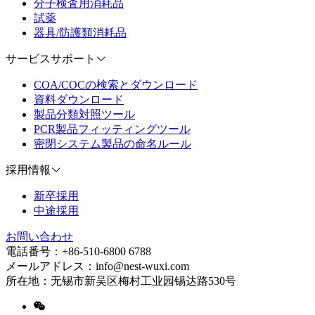
分子検査用消耗品
試薬
器具/防護類消耗品
サービスサポート
COA/COCの検索とダウンロード
資料ダウンロード
製品分類対照ツール
PCR製品フィッティングツール
密閉システム製品の命名ルール
採用情報
新卒採用
中途採用
お問い合わせ
電話番号：+86-510-6800 6788
メールアドレス：info@nest-wuxi.com
所在地：无锡市新吴区梅村工业园锡达路530号