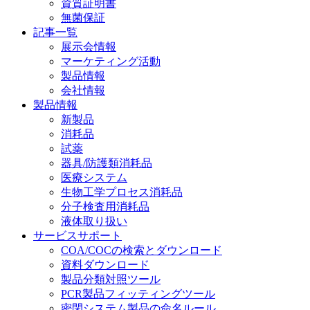
資質証明書
無菌保証
記事一覧
展示会情報
マーケティング活動
製品情報
会社情報
製品情報
新製品
消耗品
試薬
器具/防護類消耗品
医療システム
生物工学プロセス消耗品
分子検査用消耗品
液体取り扱い
サービスサポート
COA/COCの検索とダウンロード
資料ダウンロード
製品分類対照ツール
PCR製品フィッティングツール
密閉システム製品の命名ルール