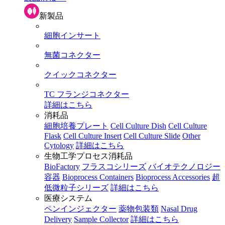
新製品
細胞インサート
無菌コネクター
クイックコネクター
TC フランジコネクター
詳細はこちら
消耗品
細胞培養プレート
Cell Culture Dish
Cell Culture
Flask
Cell Culture Insert
Cell Culture Slide
Other
Cytology
詳細はこちら
生物工学プロセス消耗品
BioFactory
フラスコシリーズ
バイオテクノロジー
容器
Bioprocess Containers
Bioprocess Accessories
超
低微粒子シリーズ
詳細はこちら
医療システム
ペンインジェクター
薬物包装類
Nasal Drug
Delivery
Sample Collector
詳細はこちら