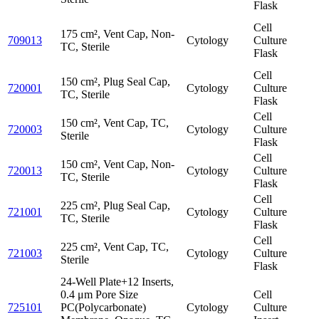
Flask
Cell
175 cm², Vent Cap, Non-
709013
Cytology
Culture
TC, Sterile
Flask
Cell
150 cm², Plug Seal Cap,
720001
Cytology
Culture
TC, Sterile
Flask
Cell
150 cm², Vent Cap, TC,
720003
Cytology
Culture
Sterile
Flask
Cell
150 cm², Vent Cap, Non-
720013
Cytology
Culture
TC, Sterile
Flask
Cell
225 cm², Plug Seal Cap,
721001
Cytology
Culture
TC, Sterile
Flask
Cell
225 cm², Vent Cap, TC,
721003
Cytology
Culture
Sterile
Flask
24-Well Plate+12 Inserts,
0.4 μm Pore Size
Cell
725101
PC(Polycarbonate)
Cytology
Culture