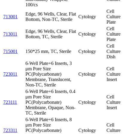
100/cs
Cell
Edge, 96 Wells, Clear, Flat
713001
Cytology
Culture
Bottom, Non-TC, Sterile
Plate
Cell
Edge, 96 Wells, Clear, Flat
713011
Cytology
Culture
Bottom, TC, Sterile
Plate
Cell
715001
150*25 mm, TC, Sterile
Cytology
Culture
Dish
6-Well Plate+6 Inserts, 3
μm Pore Size
Cell
723011
PC(Polycarbonate)
Cytology
Culture
Membrane, Translucent,
Insert
Non-TC, Sterile
6-Well Plate+6 Inserts, 0.4
μm Pore Size
Cell
723111
PC(Polycarbonate)
Cytology
Culture
Membrane, Opaque, Non-
Insert
TC, Sterile
6-Well Plate+6 Inserts, 8
μm Pore Size
Cell
723311
PC(Polycarbonate)
Cytology
Culture