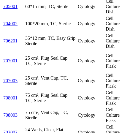
Cell
705001
60*15 mm, TC, Sterile
Cytology
Culture
Dish
Cell
704002
100*20 mm, TC, Sterile
Cytology
Culture
Dish
Cell
35*12 mm, TC, Easy Grip,
706201
Cytology
Culture
Sterile
Dish
Cell
25 cm², Plug Seal Cap,
707001
Cytology
Culture
TC, Sterile
Flask
Cell
25 cm², Vent Cap, TC,
707003
Cytology
Culture
Sterile
Flask
Cell
75 cm², Plug Seal Cap,
708001
Cytology
Culture
TC, Sterile
Flask
Cell
75 cm², Vent Cap, TC,
708003
Cytology
Culture
Sterile
Flask
Cell
24 Wells, Clear, Flat
702002
Cytology
Culture