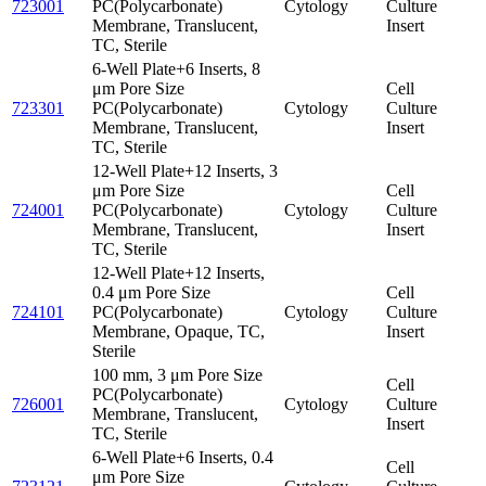
723001
PC(Polycarbonate)
Cytology
Culture
Membrane, Translucent,
Insert
TC, Sterile
6-Well Plate+6 Inserts, 8
μm Pore Size
Cell
723301
PC(Polycarbonate)
Cytology
Culture
Membrane, Translucent,
Insert
TC, Sterile
12-Well Plate+12 Inserts, 3
μm Pore Size
Cell
724001
PC(Polycarbonate)
Cytology
Culture
Membrane, Translucent,
Insert
TC, Sterile
12-Well Plate+12 Inserts,
0.4 μm Pore Size
Cell
724101
PC(Polycarbonate)
Cytology
Culture
Membrane, Opaque, TC,
Insert
Sterile
100 mm, 3 μm Pore Size
Cell
PC(Polycarbonate)
726001
Cytology
Culture
Membrane, Translucent,
Insert
TC, Sterile
6-Well Plate+6 Inserts, 0.4
Cell
μm Pore Size