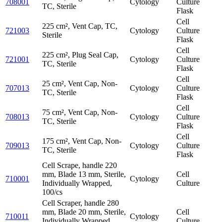
708001
Cytology
Culture
TC, Sterile
Flask
Cell
225 cm², Vent Cap, TC,
721003
Cytology
Culture
Sterile
Flask
Cell
225 cm², Plug Seal Cap,
721001
Cytology
Culture
TC, Sterile
Flask
Cell
25 cm², Vent Cap, Non-
707013
Cytology
Culture
TC, Sterile
Flask
Cell
75 cm², Vent Cap, Non-
708013
Cytology
Culture
TC, Sterile
Flask
Cell
175 cm², Vent Cap, Non-
709013
Cytology
Culture
TC, Sterile
Flask
Cell Scrape, handle 220
mm, Blade 13 mm, Sterile,
Cell
710001
Cytology
Individually Wrapped,
Culture
100/cs
Cell Scraper, handle 280
mm, Blade 20 mm, Sterile,
Cell
710011
Cytology
Individually Wrapped,
Culture