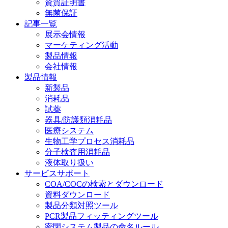
資質証明書
無菌保証
記事一覧
展示会情報
マーケティング活動
製品情報
会社情報
製品情報
新製品
消耗品
試薬
器具/防護類消耗品
医療システム
生物工学プロセス消耗品
分子検査用消耗品
液体取り扱い
サービスサポート
COA/COCの検索とダウンロード
資料ダウンロード
製品分類対照ツール
PCR製品フィッティングツール
密閉システム製品の命名ルール