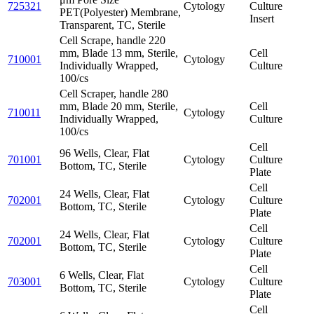
725321
Cytology
Culture
PET(Polyester) Membrane,
Insert
Transparent, TC, Sterile
Cell Scrape, handle 220
mm, Blade 13 mm, Sterile,
Cell
710001
Cytology
Individually Wrapped,
Culture
100/cs
Cell Scraper, handle 280
mm, Blade 20 mm, Sterile,
Cell
710011
Cytology
Individually Wrapped,
Culture
100/cs
Cell
96 Wells, Clear, Flat
701001
Cytology
Culture
Bottom, TC, Sterile
Plate
Cell
24 Wells, Clear, Flat
702001
Cytology
Culture
Bottom, TC, Sterile
Plate
Cell
24 Wells, Clear, Flat
702001
Cytology
Culture
Bottom, TC, Sterile
Plate
Cell
6 Wells, Clear, Flat
703001
Cytology
Culture
Bottom, TC, Sterile
Plate
Cell