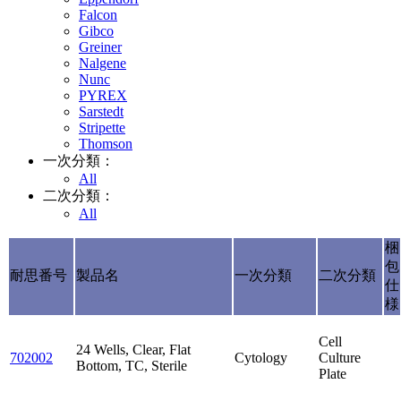
Falcon
Gibco
Greiner
Nalgene
Nunc
PYREX
Sarstedt
Stripette
Thomson
一次分類：
All
二次分類：
All
梱
包
耐思番号
製品名
一次分類
二次分類
仕
様
Cell
24 Wells, Clear, Flat
702002
Cytology
Culture
Bottom, TC, Sterile
Plate