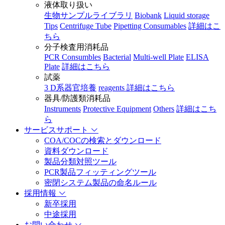
液体取り扱い
生物サンプルライブラリ
Biobank
Liquid storage
Tips
Centrifuge Tube
Pipetting Consumables
詳細はこ
ちら
分子検査用消耗品
PCR Consumbles
Bacterial
Multi-well Plate
ELISA
Plate
詳細はこちら
試薬
3 D系器官培養
reagents
詳細はこちら
器具/防護類消耗品
Instruments
Protective Equipment
Others
詳細はこち
ら
サービスサポート
COA/COCの検索とダウンロード
資料ダウンロード
製品分類対照ツール
PCR製品フィッティングツール
密閉システム製品の命名ルール
採用情報
新卒採用
中途採用
お問い合わせ