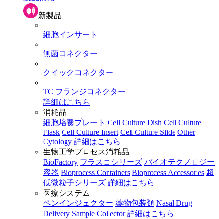
新製品
細胞インサート
無菌コネクター
クイックコネクター
TC フランジコネクター
詳細はこちら
消耗品
細胞培養プレート
Cell Culture Dish
Cell Culture
Flask
Cell Culture Insert
Cell Culture Slide
Other
Cytology
詳細はこちら
生物工学プロセス消耗品
BioFactory
フラスコシリーズ
バイオテクノロジー
容器
Bioprocess Containers
Bioprocess Accessories
超
低微粒子シリーズ
詳細はこちら
医療システム
ペンインジェクター
薬物包装類
Nasal Drug
Delivery
Sample Collector
詳細はこちら