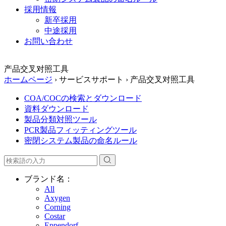
採用情報
新卒採用
中途採用
お問い合わせ
产品交叉对照工具
ホームページ
›
サービスサポート
›
产品交叉对照工具
COA/COCの検索とダウンロード
資料ダウンロード
製品分類対照ツール
PCR製品フィッティングツール
密閉システム製品の命名ルール
ブランド名：
All
Axygen
Corning
Costar
Eppendorf