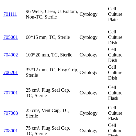
Cell
96 Wells, Clear, U-Bottom,
701111
Cytology
Culture
Non-TC, Sterile
Plate
Cell
705001
60*15 mm, TC, Sterile
Cytology
Culture
Dish
Cell
704002
100*20 mm, TC, Sterile
Cytology
Culture
Dish
Cell
35*12 mm, TC, Easy Grip,
706201
Cytology
Culture
Sterile
Dish
Cell
25 cm², Plug Seal Cap,
707001
Cytology
Culture
TC, Sterile
Flask
Cell
25 cm², Vent Cap, TC,
707003
Cytology
Culture
Sterile
Flask
Cell
75 cm², Plug Seal Cap,
708001
Cytology
Culture
TC, Sterile