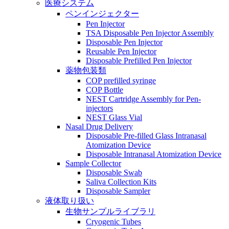
医療システム
ペンインジェクター
Pen Injector
TSA Disposable Pen Injector Assembly
Disposable Pen Injector
Reusable Pen Injector
Disposable Prefilled Pen Injector
薬物包装類
COP prefilled syringe
COP Bottle
NEST Cartridge Assembly for Pen-
injectors
NEST Glass Vial
Nasal Drug Delivery
Disposable Pre-filled Glass Intranasal
Atomization Device
Disposable Intranasal Atomization Device
Sample Collector
Disposable Swab
Saliva Collection Kits
Disposable Sampler
液体取り扱い
生物サンプルライブラリ
Cryogenic Tubes