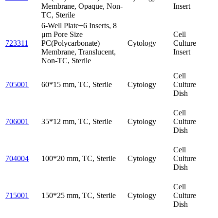
Membrane, Opaque, Non-
Insert
TC, Sterile
6-Well Plate+6 Inserts, 8
μm Pore Size
Cell
723311
PC(Polycarbonate)
Cytology
Culture
Membrane, Translucent,
Insert
Non-TC, Sterile
Cell
705001
60*15 mm, TC, Sterile
Cytology
Culture
Dish
Cell
706001
35*12 mm, TC, Sterile
Cytology
Culture
Dish
Cell
704004
100*20 mm, TC, Sterile
Cytology
Culture
Dish
Cell
715001
150*25 mm, TC, Sterile
Cytology
Culture
Dish