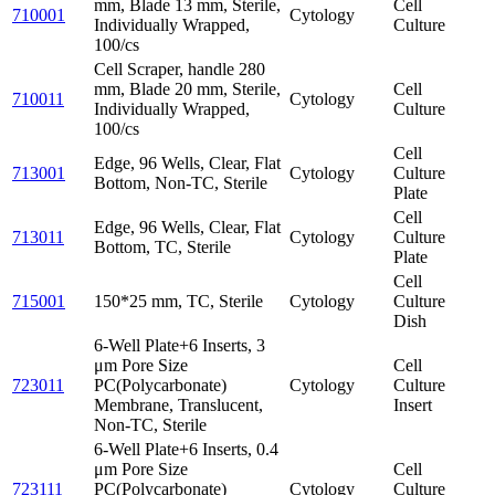
mm, Blade 13 mm, Sterile,
Cell
710001
Cytology
Individually Wrapped,
Culture
100/cs
Cell Scraper, handle 280
mm, Blade 20 mm, Sterile,
Cell
710011
Cytology
Individually Wrapped,
Culture
100/cs
Cell
Edge, 96 Wells, Clear, Flat
713001
Cytology
Culture
Bottom, Non-TC, Sterile
Plate
Cell
Edge, 96 Wells, Clear, Flat
713011
Cytology
Culture
Bottom, TC, Sterile
Plate
Cell
715001
150*25 mm, TC, Sterile
Cytology
Culture
Dish
6-Well Plate+6 Inserts, 3
μm Pore Size
Cell
723011
PC(Polycarbonate)
Cytology
Culture
Membrane, Translucent,
Insert
Non-TC, Sterile
6-Well Plate+6 Inserts, 0.4
μm Pore Size
Cell
723111
PC(Polycarbonate)
Cytology
Culture