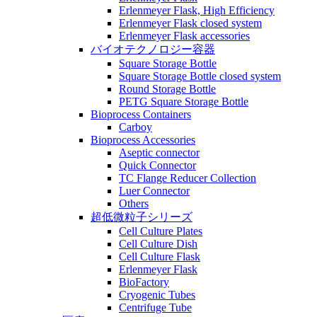
Erlenmeyer Flask, High Efficiency
Erlenmeyer Flask closed system
Erlenmeyer Flask accessories
バイオテクノロジー容器
Square Storage Bottle
Square Storage Bottle closed system
Round Storage Bottle
PETG Square Storage Bottle
Bioprocess Containers
Carboy
Bioprocess Accessories
Aseptic connector
Quick Connector
TC Flange Reducer Collection
Luer Connector
Others
超低微粒子シリーズ
Cell Culture Plates
Cell Culture Dish
Cell Culture Flask
Erlenmeyer Flask
BioFactory
Cryogenic Tubes
Centrifuge Tube