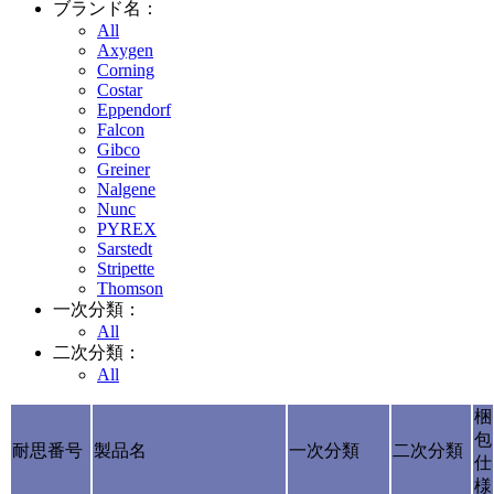
ブランド名：
All
Axygen
Corning
Costar
Eppendorf
Falcon
Gibco
Greiner
Nalgene
Nunc
PYREX
Sarstedt
Stripette
Thomson
一次分類：
All
二次分類：
All
梱
包
耐思番号
製品名
一次分類
二次分類
仕
様