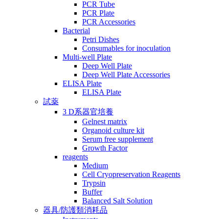
PCR Tube
PCR Plate
PCR Accessories
Bacterial
Petri Dishes
Consumables for inoculation
Multi-well Plate
Deep Well Plate
Deep Well Plate Accessories
ELISA Plate
ELISA Plate
試薬
3 D系器官培養
Gelnest matrix
Organoid culture kit
Serum free supplement
Growth Factor
reagents
Medium
Cell Cryopreservation Reagents
Trypsin
Buffer
Balanced Salt Solution
器具/防護類消耗品