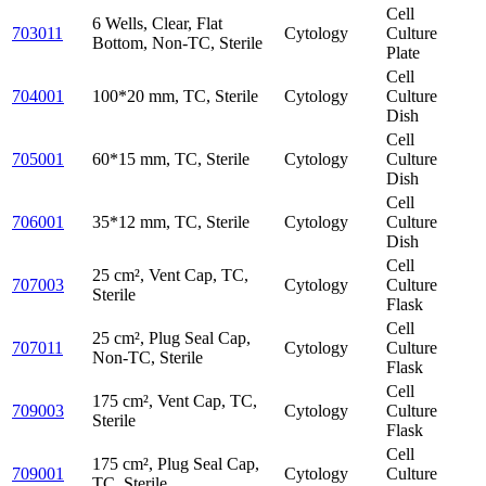
Cell
6 Wells, Clear, Flat
703011
Cytology
Culture
Bottom, Non-TC, Sterile
Plate
Cell
704001
100*20 mm, TC, Sterile
Cytology
Culture
Dish
Cell
705001
60*15 mm, TC, Sterile
Cytology
Culture
Dish
Cell
706001
35*12 mm, TC, Sterile
Cytology
Culture
Dish
Cell
25 cm², Vent Cap, TC,
707003
Cytology
Culture
Sterile
Flask
Cell
25 cm², Plug Seal Cap,
707011
Cytology
Culture
Non-TC, Sterile
Flask
Cell
175 cm², Vent Cap, TC,
709003
Cytology
Culture
Sterile
Flask
Cell
175 cm², Plug Seal Cap,
709001
Cytology
Culture
TC, Sterile