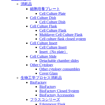
消耗品
細胞培養プレート
Cell Culture Plate
Cell Culture Dish
Cell Culture Dish
Cell Culture Flask
Cell Culture Flask
Multilayer Cell Culture Flask
Cell culture flask closed system
Cell Culture Insert
Cell Culture Insert
Insert（No plate）
Cell Culture Slide
Detachable chamber slides
Other Cytology
Other cytology consumbles
Cover Glass
生物工学プロセス消耗品
BioFactory
BioFactory
BioFactory Closed System
BioFactory Accessories
フラスコシリーズ
Erlenmeyer Flask