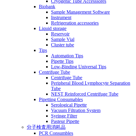
Cryogenic Tube Accesssores
Biobank
Sample Management Software
Instrument
Refrigeration accessories
Liquid storage
Reservoir
Sample Vial
Cluster tube
Tips
Automation Tips
Pipette Tips
Low-Binding Universal Tips
Centrifuge Tube
Centrifuge Tube
Peripheral Blood Lymphocyte Separation
Tube
NEST Reinforced Centrifuge Tube
Pipetting Consumables
Serological Pipette
Vacuum Filtration System
Syringe Filter
Pasteur Pipette
分子検査用消耗品
PCR Consumbles