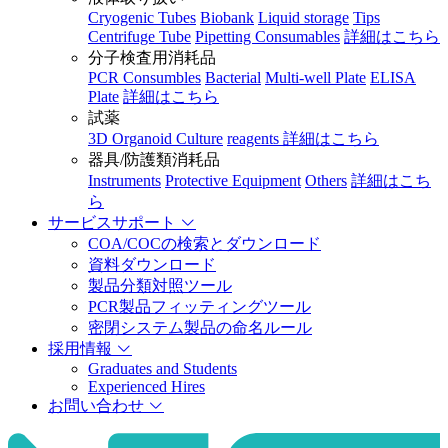
Cryogenic Tubes
Biobank
Liquid storage
Tips
Centrifuge Tube
Pipetting Consumables
詳細はこちら
分子検査用消耗品
PCR Consumbles
Bacterial
Multi-well Plate
ELISA
Plate
詳細はこちら
試薬
3D Organoid Culture
reagents
詳細はこちら
器具/防護類消耗品
Instruments
Protective Equipment
Others
詳細はこち
ら
サービスサポート
COA/COCの検索とダウンロード
資料ダウンロード
製品分類対照ツール
PCR製品フィッティングツール
密閉システム製品の命名ルール
採用情報
Graduates and Students
Experienced Hires
お問い合わせ