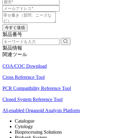
今すぐ送信
製品番号
製品情報
関連ツール
COA/COC Download
Cross Reference Tool
PCR Compatibility Reference Tool
Closed System Reference Tool
AI-enabled Organoid Analysis Platform
Catalogue
Cytology
Bioprocessing Solutions
Biobank System