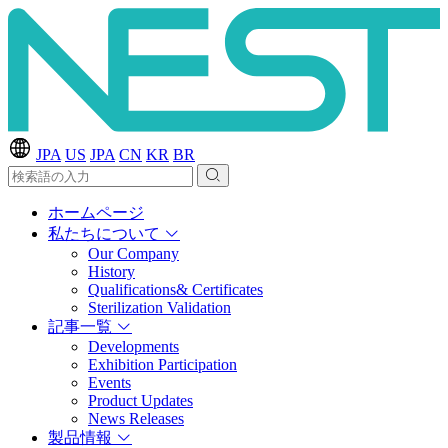
JPA
US
JPA
CN
KR
BR
ホームページ
私たちについて
Our Company
History
Qualifications& Certificates
Sterilization Validation
記事一覧
Developments
Exhibition Participation
Events
Product Updates
News Releases
製品情報