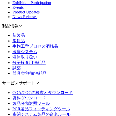
Exhibition Participation
Events
Product Updates
News Releases
製品情報
新製品
消耗品
生物工学プロセス消耗品
医療システム
液体取り扱い
分子検査用消耗品
試薬
器具/防護類消耗品
サービスサポート
COA/COCの検索とダウンロード
資料ダウンロード
製品分類対照ツール
PCR製品フィッティングツール
密閉システム製品の命名ルール