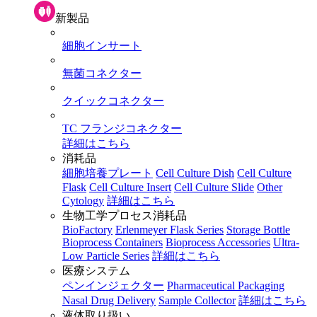
新製品
細胞インサート
無菌コネクター
クイックコネクター
TC フランジコネクター
詳細はこちら
消耗品
細胞培養プレート
Cell Culture Dish
Cell Culture
Flask
Cell Culture Insert
Cell Culture Slide
Other
Cytology
詳細はこちら
生物工学プロセス消耗品
BioFactory
Erlenmeyer Flask Series
Storage Bottle
Bioprocess Containers
Bioprocess Accessories
Ultra-
Low Particle Series
詳細はこちら
医療システム
ペンインジェクター
Pharmaceutical Packaging
Nasal Drug Delivery
Sample Collector
詳細はこちら
液体取り扱い