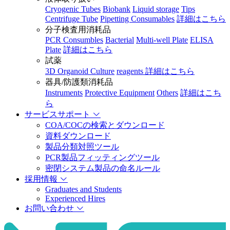
Cryogenic Tubes
Biobank
Liquid storage
Tips
Centrifuge Tube
Pipetting Consumables
詳細はこちら
分子検査用消耗品
PCR Consumbles
Bacterial
Multi-well Plate
ELISA
Plate
詳細はこちら
試薬
3D Organoid Culture
reagents
詳細はこちら
器具/防護類消耗品
Instruments
Protective Equipment
Others
詳細はこち
ら
サービスサポート
COA/COCの検索とダウンロード
資料ダウンロード
製品分類対照ツール
PCR製品フィッティングツール
密閉システム製品の命名ルール
採用情報
Graduates and Students
Experienced Hires
お問い合わせ