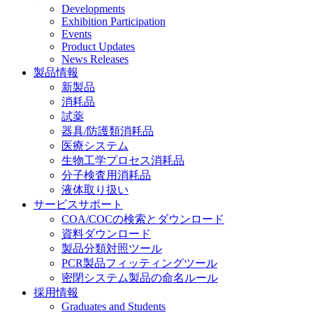
Developments
Exhibition Participation
Events
Product Updates
News Releases
製品情報
新製品
消耗品
試薬
器具/防護類消耗品
医療システム
生物工学プロセス消耗品
分子検査用消耗品
液体取り扱い
サービスサポート
COA/COCの検索とダウンロード
資料ダウンロード
製品分類対照ツール
PCR製品フィッティングツール
密閉システム製品の命名ルール
採用情報
Graduates and Students