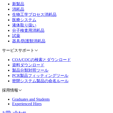
新製品
消耗品
生物工学プロセス消耗品
医療システム
液体取り扱い
分子検査用消耗品
試薬
器具/防護類消耗品
サービスサポート
COA/COCの検索とダウンロード
資料ダウンロード
製品分類対照ツール
PCR製品フィッティングツール
密閉システム製品の命名ルール
採用情報
Graduates and Students
Experienced Hires
お問い合わせ