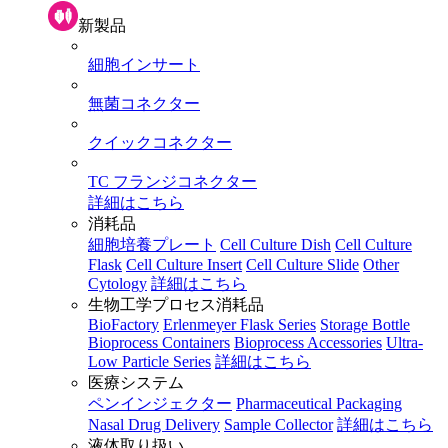
新製品
細胞インサート
無菌コネクター
クイックコネクター
TC フランジコネクター
詳細はこちら
消耗品
細胞培養プレート
Cell Culture Dish
Cell Culture
Flask
Cell Culture Insert
Cell Culture Slide
Other
Cytology
詳細はこちら
生物工学プロセス消耗品
BioFactory
Erlenmeyer Flask Series
Storage Bottle
Bioprocess Containers
Bioprocess Accessories
Ultra-
Low Particle Series
詳細はこちら
医療システム
ペンインジェクター
Pharmaceutical Packaging
Nasal Drug Delivery
Sample Collector
詳細はこちら
液体取り扱い