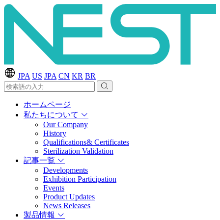
JPA
US
JPA
CN
KR
BR
ホームページ
私たちについて
Our Company
History
Qualifications& Certificates
Sterilization Validation
記事一覧
Developments
Exhibition Participation
Events
Product Updates
News Releases
製品情報