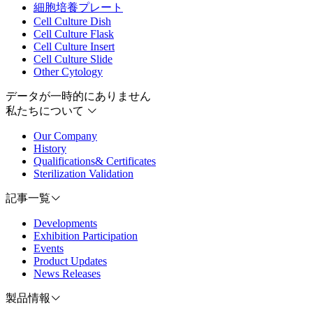
細胞培養プレート
Cell Culture Dish
Cell Culture Flask
Cell Culture Insert
Cell Culture Slide
Other Cytology
データが一時的にありません
私たちについて
Our Company
History
Qualifications& Certificates
Sterilization Validation
記事一覧
Developments
Exhibition Participation
Events
Product Updates
News Releases
製品情報