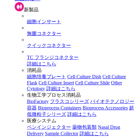
新製品
細胞インサート
無菌コネクター
クイックコネクター
TC フランジコネクター
詳細はこちら
消耗品
細胞培養プレート
Cell Culture Dish
Cell Culture
Flask
Cell Culture Insert
Cell Culture Slide
Other
Cytology
詳細はこちら
生物工学プロセス消耗品
BioFactory
フラスコシリーズ
バイオテクノロジー
容器
Bioprocess Containers
Bioprocess Accessories
超
低微粒子シリーズ
詳細はこちら
医療システム
ペンインジェクター
薬物包装類
Nasal Drug
Delivery
Sample Collector
詳細はこちら