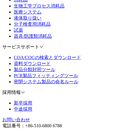
生物工学プロセス消耗品
医療システム
液体取り扱い
分子検査用消耗品
試薬
器具/防護類消耗品
サービスサポート
COA/COCの検索とダウンロード
資料ダウンロード
製品分類対照ツール
PCR製品フィッティングツール
密閉システム製品の命名ルール
採用情報
新卒採用
中途採用
お問い合わせ
電話番号：+86-510-6800 6788