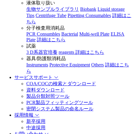
液体取り扱い
生物サンプルライブラリ
Biobank
Liquid storage
Tips
Centrifuge Tube
Pipetting Consumables
詳細はこ
ちら
分子検査用消耗品
PCR Consumbles
Bacterial
Multi-well Plate
ELISA
Plate
詳細はこちら
試薬
3 D系器官培養
reagents
詳細はこちら
器具/防護類消耗品
Instruments
Protective Equipment
Others
詳細はこち
ら
サービスサポート
COA/COCの検索とダウンロード
資料ダウンロード
製品分類対照ツール
PCR製品フィッティングツール
密閉システム製品の命名ルール
採用情報
新卒採用
中途採用
お問い合わせ