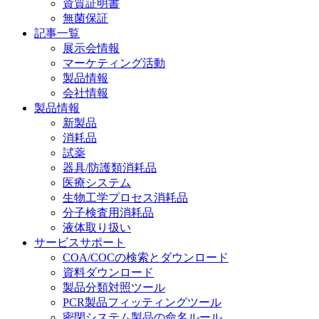
資質証明書
無菌保証
記事一覧
展示会情報
マーケティング活動
製品情報
会社情報
製品情報
新製品
消耗品
試薬
器具/防護類消耗品
医療システム
生物工学プロセス消耗品
分子検査用消耗品
液体取り扱い
サービスサポート
COA/COCの検索とダウンロード
資料ダウンロード
製品分類対照ツール
PCR製品フィッティングツール
密閉システム製品の命名ルール