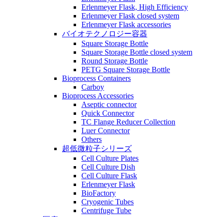
Erlenmeyer Flask, High Efficiency
Erlenmeyer Flask closed system
Erlenmeyer Flask accessories
バイオテクノロジー容器
Square Storage Bottle
Square Storage Bottle closed system
Round Storage Bottle
PETG Square Storage Bottle
Bioprocess Containers
Carboy
Bioprocess Accessories
Aseptic connector
Quick Connector
TC Flange Reducer Collection
Luer Connector
Others
超低微粒子シリーズ
Cell Culture Plates
Cell Culture Dish
Cell Culture Flask
Erlenmeyer Flask
BioFactory
Cryogenic Tubes
Centrifuge Tube