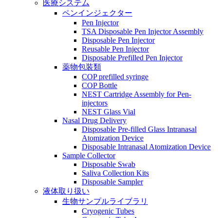
医療システム
ペンインジェクター
Pen Injector
TSA Disposable Pen Injector Assembly
Disposable Pen Injector
Reusable Pen Injector
Disposable Prefilled Pen Injector
薬物包装類
COP prefilled syringe
COP Bottle
NEST Cartridge Assembly for Pen-
injectors
NEST Glass Vial
Nasal Drug Delivery
Disposable Pre-filled Glass Intranasal
Atomization Device
Disposable Intranasal Atomization Device
Sample Collector
Disposable Swab
Saliva Collection Kits
Disposable Sampler
液体取り扱い
生物サンプルライブラリ
Cryogenic Tubes