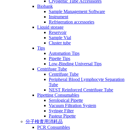
Cryogenic Tube Accesssores
Biobank
Sample Management Software
Instrument
Refrigeration accessories
Liquid storage
Reservoir
Sample Vial
Cluster tube
Tips
Automation Tips
Pipette Tips
Low-Binding Universal Tips
Centrifuge Tube
Centrifuge Tube
Peripheral Blood Lymphocyte Separation
Tube
NEST Reinforced Centrifuge Tube
Pipetting Consumables
Serological Pipette
Vacuum Filtration System
Syringe Filter
Pasteur Pipette
分子検査用消耗品
PCR Consumbles