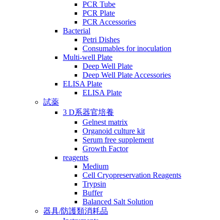
PCR Tube
PCR Plate
PCR Accessories
Bacterial
Petri Dishes
Consumables for inoculation
Multi-well Plate
Deep Well Plate
Deep Well Plate Accessories
ELISA Plate
ELISA Plate
試薬
3 D系器官培養
Gelnest matrix
Organoid culture kit
Serum free supplement
Growth Factor
reagents
Medium
Cell Cryopreservation Reagents
Trypsin
Buffer
Balanced Salt Solution
器具/防護類消耗品