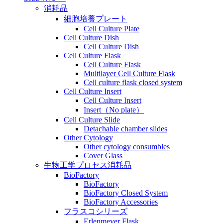
消耗品
細胞培養プレート
Cell Culture Plate
Cell Culture Dish
Cell Culture Dish
Cell Culture Flask
Cell Culture Flask
Multilayer Cell Culture Flask
Cell culture flask closed system
Cell Culture Insert
Cell Culture Insert
Insert（No plate）
Cell Culture Slide
Detachable chamber slides
Other Cytology
Other cytology consumbles
Cover Glass
生物工学プロセス消耗品
BioFactory
BioFactory
BioFactory Closed System
BioFactory Accessories
フラスコシリーズ
Erlenmeyer Flask