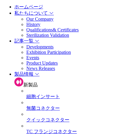
ホームページ
私たちについて
Our Company
History
Qualifications& Certificates
Sterilization Validation
記事一覧
Developments
Exhibition Participation
Events
Product Updates
News Releases
製品情報
新製品
細胞インサート
無菌コネクター
クイックコネクター
TC フランジコネクター