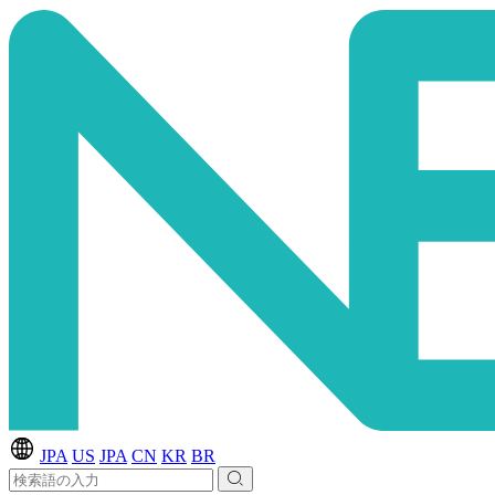
JPA
US
JPA
CN
KR
BR