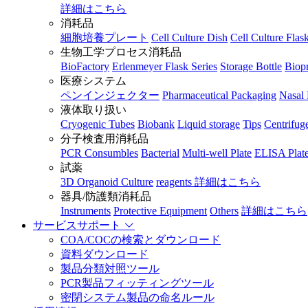
詳細はこちら
消耗品
細胞培養プレート
Cell Culture Dish
Cell Culture Flas
生物工学プロセス消耗品
BioFactory
Erlenmeyer Flask Series
Storage Bottle
Biopr
医療システム
ペンインジェクター
Pharmaceutical Packaging
Nasal 
液体取り扱い
Cryogenic Tubes
Biobank
Liquid storage
Tips
Centrifug
分子検査用消耗品
PCR Consumbles
Bacterial
Multi-well Plate
ELISA Plat
試薬
3D Organoid Culture
reagents
詳細はこちら
器具/防護類消耗品
Instruments
Protective Equipment
Others
詳細はこちら
サービスサポート
COA/COCの検索とダウンロード
資料ダウンロード
製品分類対照ツール
PCR製品フィッティングツール
密閉システム製品の命名ルール