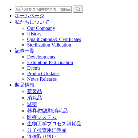
ホームページ
私たちについて
Our Company
History
Qualifications& Certificates
Sterilization Validation
記事一覧
Developments
Exhibition Participation
Events
Product Updates
News Releases
製品情報
新製品
消耗品
試薬
器具/防護類消耗品
医療システム
生物工学プロセス消耗品
分子検査用消耗品
液体取り扱い