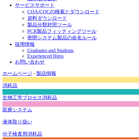
サービスサポート
COA/COCの検索とダウンロード
資料ダウンロード
製品分類対照ツール
PCR製品フィッティングツール
密閉システム製品の命名ルール
採用情報
Graduates and Students
Experienced Hires
お問い合わせ
ホームページ
›
製品情報
消耗品
生物工学プロセス消耗品
医療システム
液体取り扱い
分子検査用消耗品