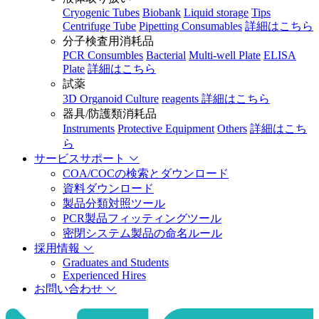
Cryogenic Tubes
Biobank
Liquid storage
Tips
Centrifuge Tube
Pipetting Consumables
詳細はこちら
分子検査用消耗品
PCR Consumbles
Bacterial
Multi-well Plate
ELISA
Plate
詳細はこちら
試薬
3D Organoid Culture
reagents
詳細はこちら
器具/防護類消耗品
Instruments
Protective Equipment
Others
詳細はこち
ら
サービスサポート
COA/COCの検索とダウンロード
資料ダウンロード
製品分類対照ツール
PCR製品フィッティングツール
密閉システム製品の命名ルール
採用情報
Graduates and Students
Experienced Hires
お問い合わせ