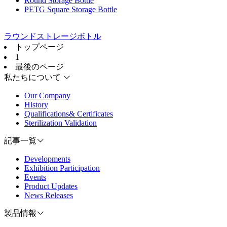
Round Storage Bottle
PETG Square Storage Bottle
ラウンドストレージボトル
トップページ
1
最後のページ
私たちについて
Our Company
History
Qualifications& Certificates
Sterilization Validation
記事一覧
Developments
Exhibition Participation
Events
Product Updates
News Releases
製品情報