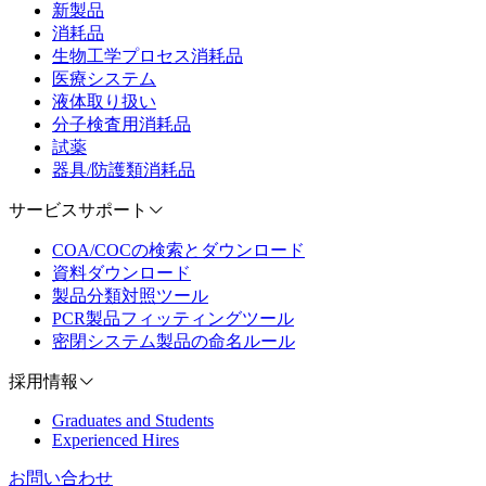
新製品
消耗品
生物工学プロセス消耗品
医療システム
液体取り扱い
分子検査用消耗品
試薬
器具/防護類消耗品
サービスサポート
COA/COCの検索とダウンロード
資料ダウンロード
製品分類対照ツール
PCR製品フィッティングツール
密閉システム製品の命名ルール
採用情報
Graduates and Students
Experienced Hires
お問い合わせ