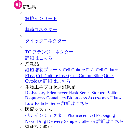
新製品
細胞インサート
無菌コネクター
クイックコネクター
TC フランジコネクター
詳細はこちら
消耗品
細胞培養プレート
Cell Culture Dish
Cell Culture
Flask
Cell Culture Insert
Cell Culture Slide
Other
Cytology
詳細はこちら
生物工学プロセス消耗品
BioFactory
Erlenmeyer Flask Series
Storage Bottle
Bioprocess Containers
Bioprocess Accessories
Ultra-
Low Particle Series
詳細はこちら
医療システム
ペンインジェクター
Pharmaceutical Packaging
Nasal Drug Delivery
Sample Collector
詳細はこちら
液体取り扱い