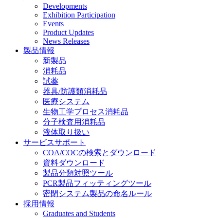
Developments
Exhibition Participation
Events
Product Updates
News Releases
製品情報
新製品
消耗品
試薬
器具/防護類消耗品
医療システム
生物工学プロセス消耗品
分子検査用消耗品
液体取り扱い
サービスサポート
COA/COCの検索とダウンロード
資料ダウンロード
製品分類対照ツール
PCR製品フィッティングツール
密閉システム製品の命名ルール
採用情報
Graduates and Students