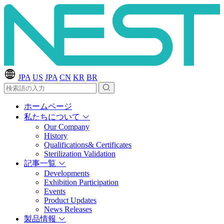
JPA
US
JPA
CN
KR
BR
ホームページ
私たちについて
Our Company
History
Qualifications& Certificates
Sterilization Validation
記事一覧
Developments
Exhibition Participation
Events
Product Updates
News Releases
製品情報