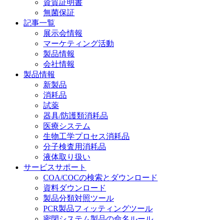
資質証明書
無菌保証
記事一覧
展示会情報
マーケティング活動
製品情報
会社情報
製品情報
新製品
消耗品
試薬
器具/防護類消耗品
医療システム
生物工学プロセス消耗品
分子検査用消耗品
液体取り扱い
サービスサポート
COA/COCの検索とダウンロード
資料ダウンロード
製品分類対照ツール
PCR製品フィッティングツール
密閉システム製品の命名ルール