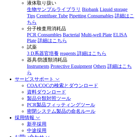
液体取り扱い
生物サンプルライブラリ
Biobank
Liquid storage
Tips
Centrifuge Tube
Pipetting Consumables
詳細はこ
ちら
分子検査用消耗品
PCR Consumbles
Bacterial
Multi-well Plate
ELISA
Plate
詳細はこちら
試薬
3 D系器官培養
reagents
詳細はこちら
器具/防護類消耗品
Instruments
Protective Equipment
Others
詳細はこち
ら
サービスサポート
COA/COCの検索とダウンロード
資料ダウンロード
製品分類対照ツール
PCR製品フィッティングツール
密閉システム製品の命名ルール
採用情報
新卒採用
中途採用
お問い合わせ