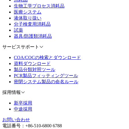
生物工学プロセス消耗品
医療システム
液体取り扱い
分子検査用消耗品
試薬
器具/防護類消耗品
サービスサポート
COA/COCの検索とダウンロード
資料ダウンロード
製品分類対照ツール
PCR製品フィッティングツール
密閉システム製品の命名ルール
採用情報
新卒採用
中途採用
お問い合わせ
電話番号：+86-510-6800 6788