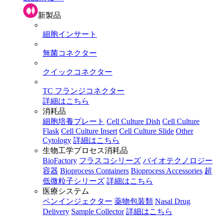
新製品
細胞インサート
無菌コネクター
クイックコネクター
TC フランジコネクター
詳細はこちら
消耗品
細胞培養プレート
Cell Culture Dish
Cell Culture
Flask
Cell Culture Insert
Cell Culture Slide
Other
Cytology
詳細はこちら
生物工学プロセス消耗品
BioFactory
フラスコシリーズ
バイオテクノロジー
容器
Bioprocess Containers
Bioprocess Accessories
超
低微粒子シリーズ
詳細はこちら
医療システム
ペンインジェクター
薬物包装類
Nasal Drug
Delivery
Sample Collector
詳細はこちら