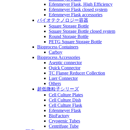
Erlenmeyer Flask, High Efficiency
Erlenmeyer Flask closed system
Erlenmeyer Flask accessories
バイオテクノロジー容器
Square Storage Bottle
Square Storage Bottle closed system
Round Storage Bottle
PETG Square Storage Bottle
Bioprocess Containers
Carboy
Bioprocess Accessories
Aseptic connector
Quick Connector
TC Flange Reducer Collection
Luer Connector
Others
超低微粒子シリーズ
Cell Culture Plates
Cell Culture Dish
Cell Culture Flask
Erlenmeyer Flask
BioFactory
Cryogenic Tubes
Centrifuge Tube