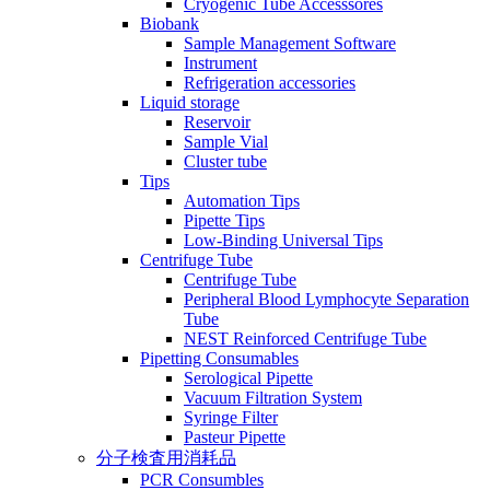
Cryogenic Tube Accesssores
Biobank
Sample Management Software
Instrument
Refrigeration accessories
Liquid storage
Reservoir
Sample Vial
Cluster tube
Tips
Automation Tips
Pipette Tips
Low-Binding Universal Tips
Centrifuge Tube
Centrifuge Tube
Peripheral Blood Lymphocyte Separation
Tube
NEST Reinforced Centrifuge Tube
Pipetting Consumables
Serological Pipette
Vacuum Filtration System
Syringe Filter
Pasteur Pipette
分子検査用消耗品
PCR Consumbles