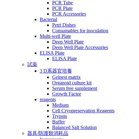
PCR Tube
PCR Plate
PCR Accessories
Bacterial
Petri Dishes
Consumables for inoculation
Multi-well Plate
Deep Well Plate
Deep Well Plate Accessories
ELISA Plate
ELISA Plate
試薬
3 D系器官培養
Gelnest matrix
Organoid culture kit
Serum free supplement
Growth Factor
reagents
Medium
Cell Cryopreservation Reagents
Trypsin
Buffer
Balanced Salt Solution
器具/防護類消耗品