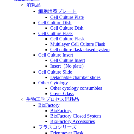
消耗品
細胞培養プレート
Cell Culture Plate
Cell Culture Dish
Cell Culture Dish
Cell Culture Flask
Cell Culture Flask
Multilayer Cell Culture Flask
Cell culture flask closed system
Cell Culture Insert
Cell Culture Insert
Insert（No plate）
Cell Culture Slide
Detachable chamber slides
Other Cytology
Other cytology consumbles
Cover Glass
生物工学プロセス消耗品
BioFactory
BioFactory
BioFactory Closed System
BioFactory Accessories
フラスコシリーズ
Erlenmeyer Flask