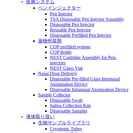
医療システム
ペンインジェクター
Pen Injector
TSA Disposable Pen Injector Assembly
Disposable Pen Injector
Reusable Pen Injector
Disposable Prefilled Pen Injector
薬物包装類
COP prefilled syringe
COP Bottle
NEST Cartridge Assembly for Pen-
injectors
NEST Glass Vial
Nasal Drug Delivery
Disposable Pre-filled Glass Intranasal
Atomization Device
Disposable Intranasal Atomization Device
Sample Collector
Disposable Swab
Saliva Collection Kits
Disposable Sampler
液体取り扱い
生物サンプルライブラリ
Cryogenic Tubes