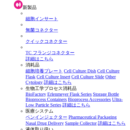
新製品
細胞インサート
無菌コネクター
クイックコネクター
TC フランジコネクター
詳細はこちら
消耗品
細胞培養プレート
Cell Culture Dish
Cell Culture
Flask
Cell Culture Insert
Cell Culture Slide
Other
Cytology
詳細はこちら
生物工学プロセス消耗品
BioFactory
Erlenmeyer Flask Series
Storage Bottle
Bioprocess Containers
Bioprocess Accessories
Ultra-
Low Particle Series
詳細はこちら
医療システム
ペンインジェクター
Pharmaceutical Packaging
Nasal Drug Delivery
Sample Collector
詳細はこちら
液体取り扱い