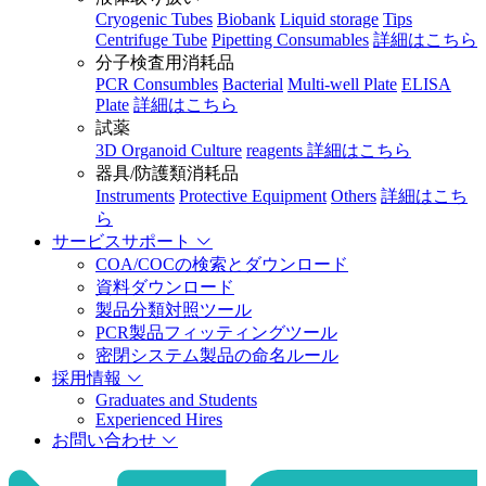
Cryogenic Tubes
Biobank
Liquid storage
Tips
Centrifuge Tube
Pipetting Consumables
詳細はこちら
分子検査用消耗品
PCR Consumbles
Bacterial
Multi-well Plate
ELISA
Plate
詳細はこちら
試薬
3D Organoid Culture
reagents
詳細はこちら
器具/防護類消耗品
Instruments
Protective Equipment
Others
詳細はこち
ら
サービスサポート
COA/COCの検索とダウンロード
資料ダウンロード
製品分類対照ツール
PCR製品フィッティングツール
密閉システム製品の命名ルール
採用情報
Graduates and Students
Experienced Hires
お問い合わせ