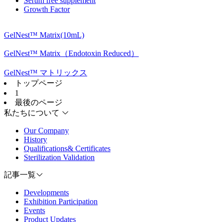
Serum free supplement
Growth Factor
GelNest™ Matrix(10mL)
GelNest™ Matrix（Endotoxin Reduced）
GelNest™ マトリックス
トップページ
1
最後のページ
私たちについて
Our Company
History
Qualifications& Certificates
Sterilization Validation
記事一覧
Developments
Exhibition Participation
Events
Product Updates