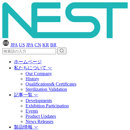
JPA
US
JPA
CN
KR
BR
ホームページ
私たちについて
Our Company
History
Qualifications& Certificates
Sterilization Validation
記事一覧
Developments
Exhibition Participation
Events
Product Updates
News Releases
製品情報