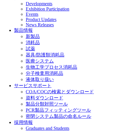
Developments
Exhibition Participation
Events
Product Updates
News Releases
製品情報
新製品
消耗品
試薬
器具/防護類消耗品
医療システム
生物工学プロセス消耗品
分子検査用消耗品
液体取り扱い
サービスサポート
COA/COCの検索とダウンロード
資料ダウンロード
製品分類対照ツール
PCR製品フィッティングツール
密閉システム製品の命名ルール
採用情報
Graduates and Students