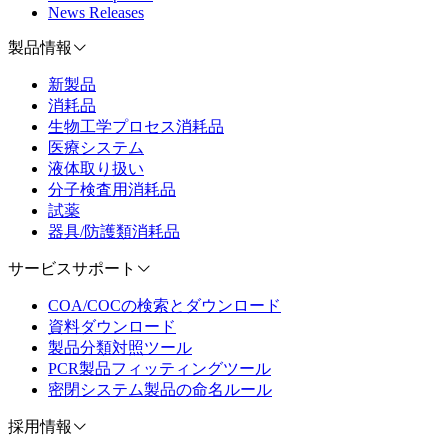
News Releases
製品情報
新製品
消耗品
生物工学プロセス消耗品
医療システム
液体取り扱い
分子検査用消耗品
試薬
器具/防護類消耗品
サービスサポート
COA/COCの検索とダウンロード
資料ダウンロード
製品分類対照ツール
PCR製品フィッティングツール
密閉システム製品の命名ルール
採用情報