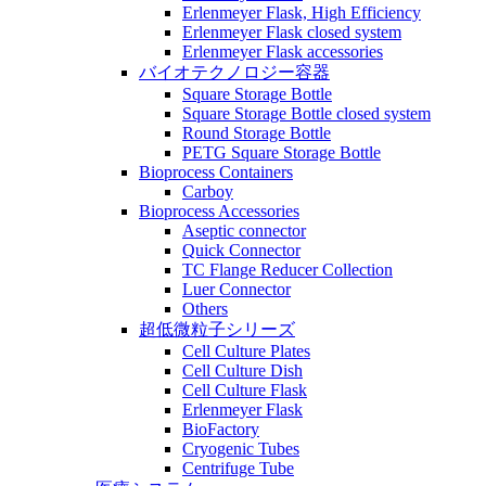
Erlenmeyer Flask, High Efficiency
Erlenmeyer Flask closed system
Erlenmeyer Flask accessories
バイオテクノロジー容器
Square Storage Bottle
Square Storage Bottle closed system
Round Storage Bottle
PETG Square Storage Bottle
Bioprocess Containers
Carboy
Bioprocess Accessories
Aseptic connector
Quick Connector
TC Flange Reducer Collection
Luer Connector
Others
超低微粒子シリーズ
Cell Culture Plates
Cell Culture Dish
Cell Culture Flask
Erlenmeyer Flask
BioFactory
Cryogenic Tubes
Centrifuge Tube