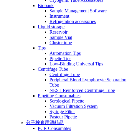
Cryogenic Tube Accesssores
Biobank
Sample Management Software
Instrument
Refrigeration accessories
Liquid storage
Reservoir
Sample Vial
Cluster tube
Tips
Automation Tips
Pipette Tips
Low-Binding Universal Tips
Centrifuge Tube
Centrifuge Tube
Peripheral Blood Lymphocyte Separation
Tube
NEST Reinforced Centrifuge Tube
Pipetting Consumables
Serological Pipette
Vacuum Filtration System
Syringe Filter
Pasteur Pipette
分子検査用消耗品
PCR Consumbles