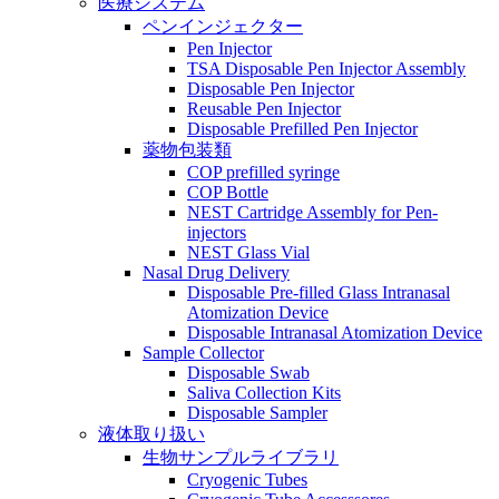
医療システム
ペンインジェクター
Pen Injector
TSA Disposable Pen Injector Assembly
Disposable Pen Injector
Reusable Pen Injector
Disposable Prefilled Pen Injector
薬物包装類
COP prefilled syringe
COP Bottle
NEST Cartridge Assembly for Pen-
injectors
NEST Glass Vial
Nasal Drug Delivery
Disposable Pre-filled Glass Intranasal
Atomization Device
Disposable Intranasal Atomization Device
Sample Collector
Disposable Swab
Saliva Collection Kits
Disposable Sampler
液体取り扱い
生物サンプルライブラリ
Cryogenic Tubes