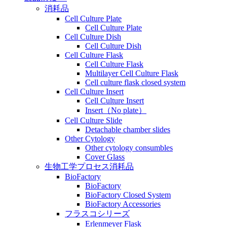
消耗品
Cell Culture Plate
Cell Culture Plate
Cell Culture Dish
Cell Culture Dish
Cell Culture Flask
Cell Culture Flask
Multilayer Cell Culture Flask
Cell culture flask closed system
Cell Culture Insert
Cell Culture Insert
Insert（No plate）
Cell Culture Slide
Detachable chamber slides
Other Cytology
Other cytology consumbles
Cover Glass
生物工学プロセス消耗品
BioFactory
BioFactory
BioFactory Closed System
BioFactory Accessories
フラスコシリーズ
Erlenmeyer Flask