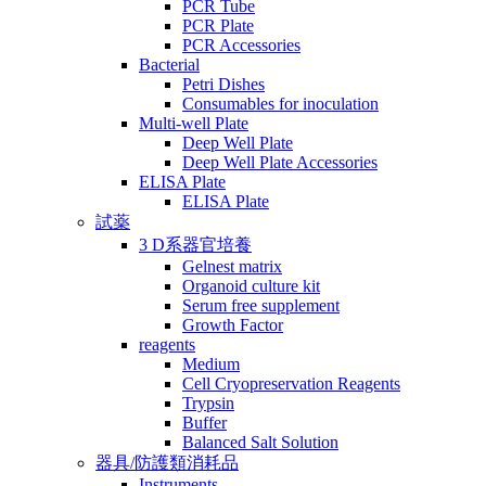
PCR Tube
PCR Plate
PCR Accessories
Bacterial
Petri Dishes
Consumables for inoculation
Multi-well Plate
Deep Well Plate
Deep Well Plate Accessories
ELISA Plate
ELISA Plate
試薬
3 D系器官培養
Gelnest matrix
Organoid culture kit
Serum free supplement
Growth Factor
reagents
Medium
Cell Cryopreservation Reagents
Trypsin
Buffer
Balanced Salt Solution
器具/防護類消耗品
Instruments