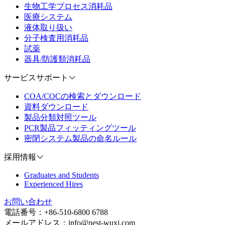
生物工学プロセス消耗品
医療システム
液体取り扱い
分子検査用消耗品
試薬
器具/防護類消耗品
サービスサポート
COA/COCの検索とダウンロード
資料ダウンロード
製品分類対照ツール
PCR製品フィッティングツール
密閉システム製品の命名ルール
採用情報
Graduates and Students
Experienced Hires
お問い合わせ
電話番号：+86-510-6800 6788
メールアドレス：info@nest-wuxi.com