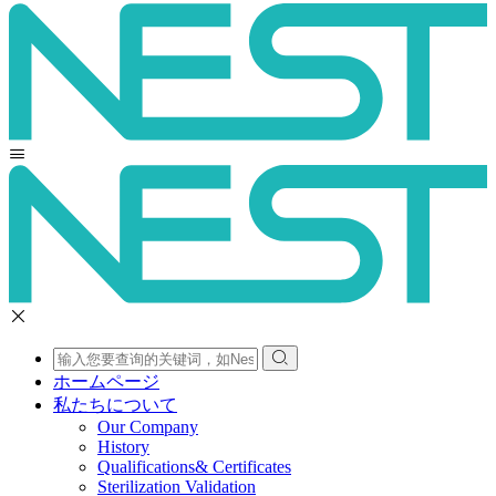
ホームページ
私たちについて
Our Company
History
Qualifications& Certificates
Sterilization Validation