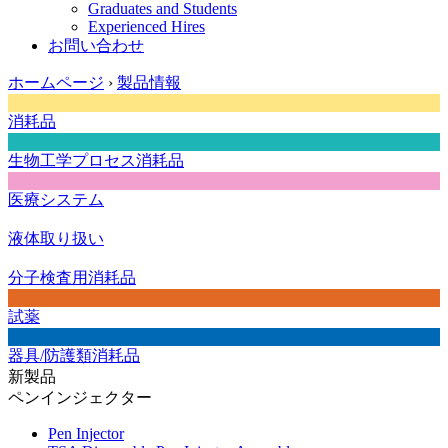
Graduates and Students
Experienced Hires
お問い合わせ
ホームページ
›
製品情報
消耗品
生物工学プロセス消耗品
医療システム
液体取り扱い
分子検査用消耗品
試薬
器具/防護類消耗品
新製品
ペンインジェクター
Pen Injector