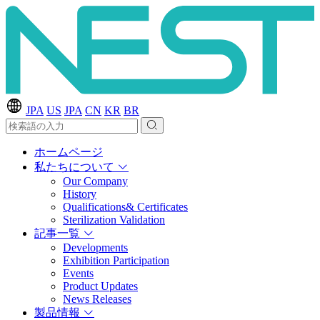
JPA
US
JPA
CN
KR
BR
ホームページ
私たちについて
Our Company
History
Qualifications& Certificates
Sterilization Validation
記事一覧
Developments
Exhibition Participation
Events
Product Updates
News Releases
製品情報