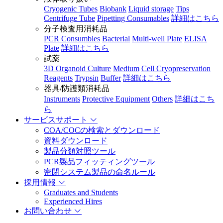
Cryogenic Tubes
Biobank
Liquid storage
Tips
Centrifuge Tube
Pipetting Consumables
詳細はこちら
分子検査用消耗品
PCR Consumbles
Bacterial
Multi-well Plate
ELISA
Plate
詳細はこちら
試薬
3D Organoid Culture
Medium
Cell Cryopreservation
Reagents
Trypsin
Buffer
詳細はこちら
器具/防護類消耗品
Instruments
Protective Equipment
Others
詳細はこち
ら
サービスサポート
COA/COCの検索とダウンロード
資料ダウンロード
製品分類対照ツール
PCR製品フィッティングツール
密閉システム製品の命名ルール
採用情報
Graduates and Students
Experienced Hires
お問い合わせ