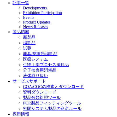
記事一覧
Developments
Exhibition Participation
Events
Product Updates
News Releases
製品情報
新製品
消耗品
試薬
器具/防護類消耗品
医療システム
生物工学プロセス消耗品
分子検査用消耗品
液体取り扱い
サービスサポート
COA/COCの検索とダウンロード
資料ダウンロード
製品分類対照ツール
PCR製品フィッティングツール
密閉システム製品の命名ルール
採用情報