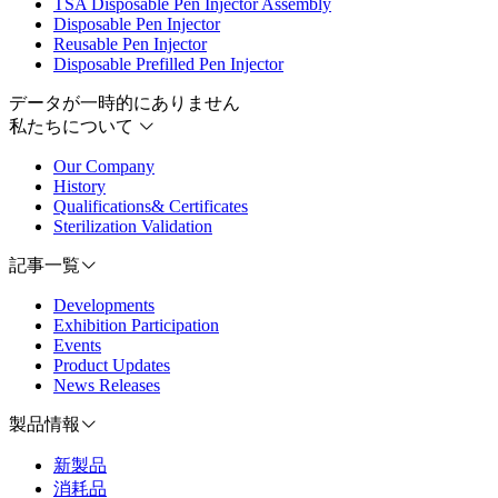
TSA Disposable Pen Injector Assembly
Disposable Pen Injector
Reusable Pen Injector
Disposable Prefilled Pen Injector
データが一時的にありません
私たちについて
Our Company
History
Qualifications& Certificates
Sterilization Validation
記事一覧
Developments
Exhibition Participation
Events
Product Updates
News Releases
製品情報
新製品
消耗品