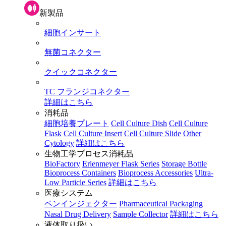
新製品
細胞インサート
無菌コネクター
クイックコネクター
TC フランジコネクター
詳細はこちら
消耗品
細胞培養プレート
Cell Culture Dish
Cell Culture
Flask
Cell Culture Insert
Cell Culture Slide
Other
Cytology
詳細はこちら
生物工学プロセス消耗品
BioFactory
Erlenmeyer Flask Series
Storage Bottle
Bioprocess Containers
Bioprocess Accessories
Ultra-
Low Particle Series
詳細はこちら
医療システム
ペンインジェクター
Pharmaceutical Packaging
Nasal Drug Delivery
Sample Collector
詳細はこちら
液体取り扱い