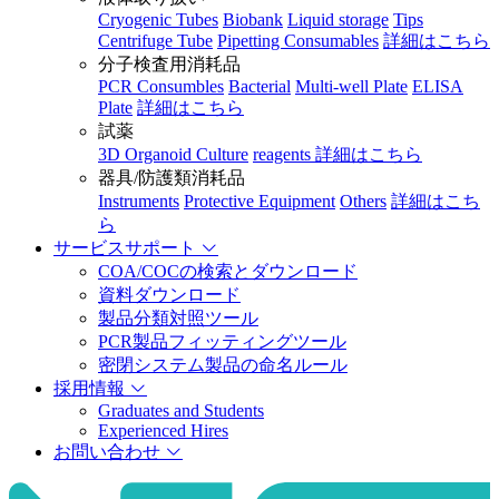
Cryogenic Tubes
Biobank
Liquid storage
Tips
Centrifuge Tube
Pipetting Consumables
詳細はこちら
分子検査用消耗品
PCR Consumbles
Bacterial
Multi-well Plate
ELISA
Plate
詳細はこちら
試薬
3D Organoid Culture
reagents
詳細はこちら
器具/防護類消耗品
Instruments
Protective Equipment
Others
詳細はこち
ら
サービスサポート
COA/COCの検索とダウンロード
資料ダウンロード
製品分類対照ツール
PCR製品フィッティングツール
密閉システム製品の命名ルール
採用情報
Graduates and Students
Experienced Hires
お問い合わせ