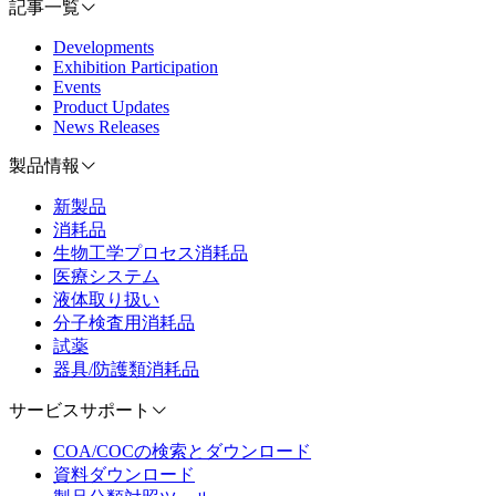
記事一覧
Developments
Exhibition Participation
Events
Product Updates
News Releases
製品情報
新製品
消耗品
生物工学プロセス消耗品
医療システム
液体取り扱い
分子検査用消耗品
試薬
器具/防護類消耗品
サービスサポート
COA/COCの検索とダウンロード
資料ダウンロード