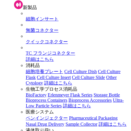
新製品
細胞インサート
無菌コネクター
クイックコネクター
TC フランジコネクター
詳細はこちら
消耗品
細胞培養プレート
Cell Culture Dish
Cell Culture
Flask
Cell Culture Insert
Cell Culture Slide
Other
Cytology
詳細はこちら
生物工学プロセス消耗品
BioFactory
Erlenmeyer Flask Series
Storage Bottle
Bioprocess Containers
Bioprocess Accessories
Ultra-
Low Particle Series
詳細はこちら
医療システム
ペンインジェクター
Pharmaceutical Packaging
Nasal Drug Delivery
Sample Collector
詳細はこちら
液体取り扱い