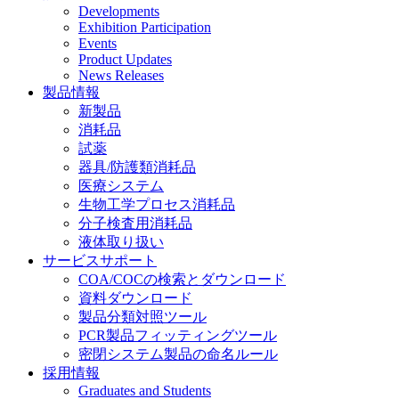
Developments
Exhibition Participation
Events
Product Updates
News Releases
製品情報
新製品
消耗品
試薬
器具/防護類消耗品
医療システム
生物工学プロセス消耗品
分子検査用消耗品
液体取り扱い
サービスサポート
COA/COCの検索とダウンロード
資料ダウンロード
製品分類対照ツール
PCR製品フィッティングツール
密閉システム製品の命名ルール
採用情報
Graduates and Students