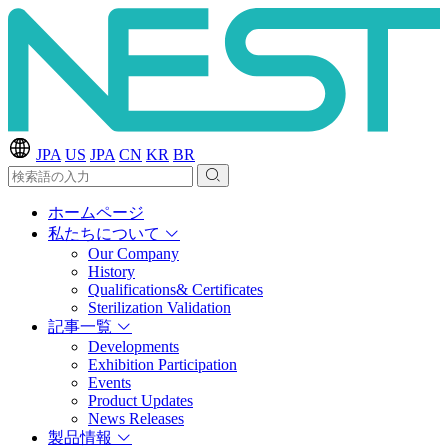
JPA
US
JPA
CN
KR
BR
ホームページ
私たちについて
Our Company
History
Qualifications& Certificates
Sterilization Validation
記事一覧
Developments
Exhibition Participation
Events
Product Updates
News Releases
製品情報